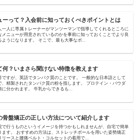
ューって？入会前に知っておくべきポイントとは
人一人に専属トレーナーがマンツーマンで指導してくれるところに
なメニューが用意されているのかを事前に知っておくことでより良
いパーソナルジム選びが出来るようになります。 そこで、最も大事なポ...
て何？いまさら聞けない特徴を教えます
英語でタンパク質のことです。 一般的な日本語として
されたタンパク質の粉を指します。 プロテイン・パウダ
ーは原料によりさまざまな種類に分かれます。 牛乳からできるも...
の骨盤矯正の正しい方法について紹介します
院で行うものというイメージを持つかもしれませんが、自宅で簡単
ールを用いた姿勢矯正
リースと腰痛ベルト・コルセットの着用で...