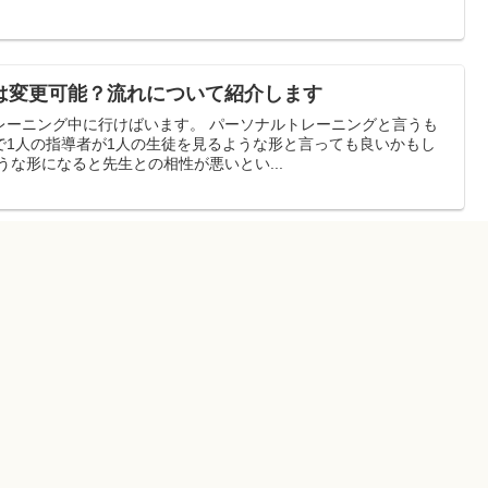
は変更可能？流れについて紹介します
けばいます。 パーソナルトレーニングと言うも
で1人の指導者が1人の生徒を見るような形と言っても良いかもし
、このような形になると先生との相性が悪いとい...
イクの違いって何？特徴を比較してみました
混同している方は多いかと思いますが、これらは目的に大きな違い
ことです。 体重を減らすこともありますが、あくまで理想...
無理せず続ける方法と3つのポイント