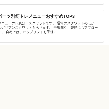
ーツ別筋トレメニューおすすめTOP3
代表は、スクワットです。 通常のスクワットのほか
クワットもあります。 中臀筋や小臀筋にもアプロー
チできる効果的なメニューです。 自宅では、ヒップリフトも手軽に...
果アリ？注意すべき3つのポイントとは
ずサウナに入ってリフレッシュしている、そんな方は多いのではな
いわれています。 気分的にさっぱりするだけでなく、様々なメ...
無理せず続ける方法と3つのポイント