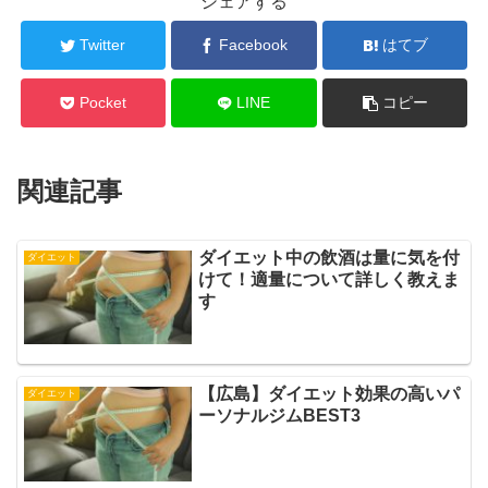
シェアする
Twitter
Facebook
はてブ
Pocket
LINE
コピー
関連記事
ダイエット中の飲酒は量に気を付
ダイエット
けて！適量について詳しく教えま
す
【広島】ダイエット効果の高いパ
ダイエット
ーソナルジムBEST3